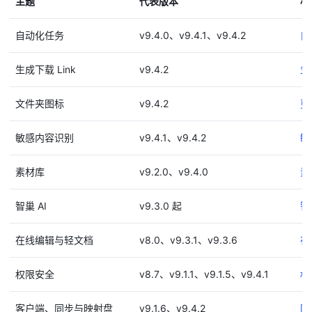
主题
代表版本
相
自动化任务
v9.4.0、v9.4.1、v9.4.2
自
生成下载 Link
v9.4.2
生
文件夹图标
v9.4.2
更
敏感内容识别
v9.4.1、v9.4.2
敏
素材库
v9.2.0、v9.4.0
素
智巢 AI
v9.3.0 起
智
在线编辑与轻文档
v8.0、v9.3.1、v9.3.6
在
权限安全
v8.7、v9.1.1、v9.1.5、v9.4.1
权
客户端、同步与映射盘
v9.1.6、v9.4.2
同