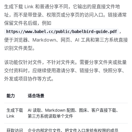
生成下载 Link 和普通分享不同，它输出的是直接文件地
址，而不是带登录、权限页或分享页的访问入口。链接通常
保留文件名后缀，例如
，
https://www.babel.cc/public/babelbird-guide.pdf
便于浏览器、Markdown、网页、AI 工具和第三方系统直接
识别文件类型。
该功能仅针对文件，不针对文件夹。需要分享文件夹或批量
交付资料时，应继续使用邀请分享、链接分享、快照分享、
外发或项目协作等方式。
能力
适合场景
访
生成下载
AI 读取、Markdown 配图、图床、客户直接下载、
获
Link
第三方系统读取单个文件
获取访问
企业内部定位文件、把文件入口发给有权限的成员
访