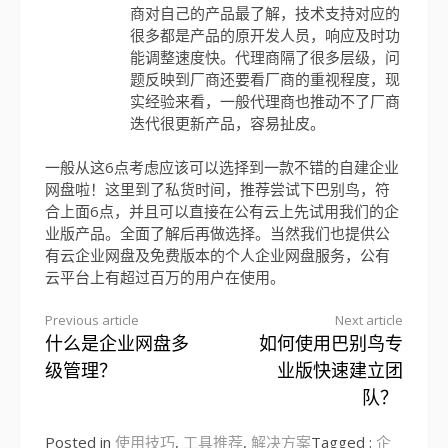
商对自己的产品最了解，技术支持对应的
很多都是产品的原开发人员，响应及时功
能调整速度快。代理商隔了很多层级，问
题反映到厂商还要看厂商的重视程度，现
实经验来看，一般代理商也推动不了厂商
迭代很更新产品，容易扯皮。
一般从这6点考虑应该可以选择到一款不错的自建企业
网盘啦！这里到了私货时间，推荐尝试下巴别鸟，符
合上面6点，并且可以直接在公有云上先试用我们的企
业版产品。全面了解后再做选择。当然我们也提供公
有云企业网盘及免费版本的个人企业网盘服务，公有
云平台上有超过百万的用户在使用。
Previous article
Next article
什么是企业网盘多
如何使用巴别鸟专
Continue
级管理？
业版快速建立团
Reading
队？
Posted in
使用技巧
,
工具推荐
,
解决方案
Tagged :
企