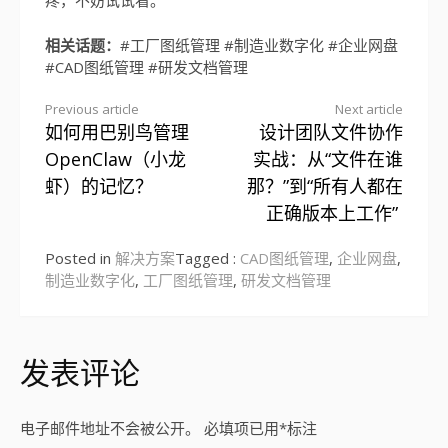
疼，不妨试试看。
相关话题：
#工厂图纸管理 #制造业数字化 #企业网盘
#CAD图纸管理 #研发文档管理
Previous article
Next article
如何用巴别鸟管理
设计团队文件协作
Continue
OpenClaw（小龙
实战：从“文件在谁
Reading
虾）的记忆？
那？”到“所有人都在
正确版本上工作”
Posted in
解决方案
Tagged :
CAD图纸管理
,
企业网盘
,
制造业数字化
,
工厂图纸管理
,
研发文档管理
发表评论
电子邮件地址不会被公开。
必填项已用
*
标注