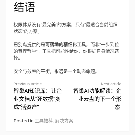
结语
权限体系没有”最完美”的方案，只有”最适合当前组织
状态”的方案。
巴别鸟提供的是
可落地的精细化工具
，而非”一步到位
的管理哲学”。工具把可能性给你，你根据自身情况选
择。
安全与效率的平衡，永远是一个动态命题。
Previous article
Next article
智巢AI知识库：让企
智巢AI功能解读：企
Continue
业文档从”死数据”变
业云盘的下一个形
Reading
成”活资产”
态
Posted in
工具推荐
,
解决方案