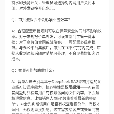
持水印预览开关，管理员可选择对内网用户关闭水
印、对外发链接开启水印。
Q：审批流程会不会影响业务效率？
A：合理配置审批规则可以在保障安全的同时不影响效
率。对于常规报价单外发，可设置部门主管一键审
批；对于高价值合同或战略客户，可配置多级审批
链。与办公平台集成后，审批在飞书/钉钉内完成，审
批人收到通知后随时随地可处理，不会显著增加沟通
成本。
Q：智巢AI能帮助做什么？
A：智巢AI是巴别鸟基于DeepSeek RAG架构打造的企
业级AI知识库能力，核心特性是
权限感知
——AI在回
答问题时只检索用户有权限访问的文件内容，不会越
权泄露信息。比如销售人员问”给我看看最新的报价
单”，AI会先判断该用户是否有权查看报价单，有权才
返回，无权则直接拒绝。这在需要给客户或渠道商提