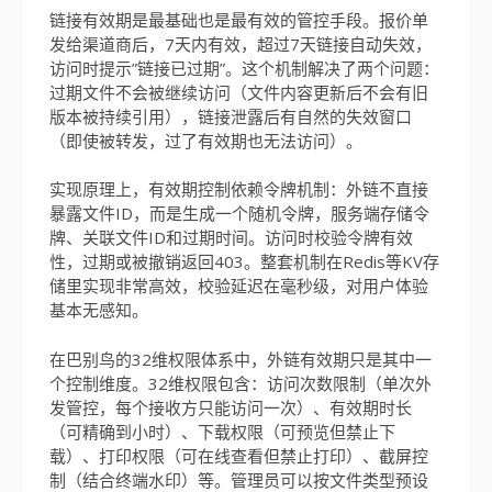
链接有效期是最基础也是最有效的管控手段。报价单
发给渠道商后，7天内有效，超过7天链接自动失效，
访问时提示”链接已过期”。这个机制解决了两个问题：
过期文件不会被继续访问（文件内容更新后不会有旧
版本被持续引用），链接泄露后有自然的失效窗口
（即使被转发，过了有效期也无法访问）。
实现原理上，有效期控制依赖令牌机制：外链不直接
暴露文件ID，而是生成一个随机令牌，服务端存储令
牌、关联文件ID和过期时间。访问时校验令牌有效
性，过期或被撤销返回403。整套机制在Redis等KV存
储里实现非常高效，校验延迟在毫秒级，对用户体验
基本无感知。
在巴别鸟的32维权限体系中，外链有效期只是其中一
个控制维度。32维权限包含：访问次数限制（单次外
发管控，每个接收方只能访问一次）、有效期时长
（可精确到小时）、下载权限（可预览但禁止下
载）、打印权限（可在线查看但禁止打印）、截屏控
制（结合终端水印）等。管理员可以按文件类型预设