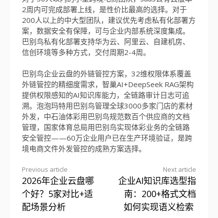
2周内可完成部署上线，是性价比最高的选择。对于
200人以上的中大型团队，建议优先考虑私有化部署方
案，数据安全有保障，可与企业内部系统深度集成。
巴别鸟私有化部署支持华为云、阿里云、自建机房、
信创环境等多种方式，交付周期2-4周。
巴别鸟企业云盘的外链管控方案，32维权限体系覆盖
外链管控的精细度需求，智巢AI+DeepSeek RAG架构
提供权限感知的AI知识库能力，全链路审计日志可追
溯。泡泡玛特用巴别鸟管理全球3000多家门店的素材
外发，中石油体彩用巴别鸟规范数百个供应商的文档
管理，国家体育总局用巴别鸟实现体彩业务的全链路
安全管控——60万企业用户已在生产环境验证，是跨
境电商文件外发管控的成熟方案选择。
Previous article
Next article
2026年企业云盘哪
企业AI知识库选型指
Continue
个好？5家对比+适
南：200+格式文档
Reading
配场景分析
如何实现语义检索