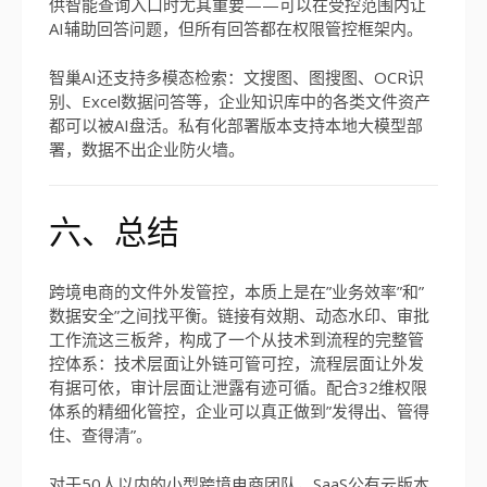
供智能查询入口时尤其重要——可以在受控范围内让
AI辅助回答问题，但所有回答都在权限管控框架内。
智巢AI还支持多模态检索：文搜图、图搜图、OCR识
别、Excel数据问答等，企业知识库中的各类文件资产
都可以被AI盘活。私有化部署版本支持本地大模型部
署，数据不出企业防火墙。
六、总结
跨境电商的文件外发管控，本质上是在”业务效率”和”
数据安全”之间找平衡。链接有效期、动态水印、审批
工作流这三板斧，构成了一个从技术到流程的完整管
控体系：技术层面让外链可管可控，流程层面让外发
有据可依，审计层面让泄露有迹可循。配合32维权限
体系的精细化管控，企业可以真正做到”发得出、管得
住、查得清”。
对于50人以内的小型跨境电商团队，SaaS公有云版本