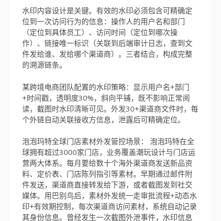
水印内容设计是关键。有效的水印必须包含可精确定
位到一次访问行为的信息：操作人的用户名和部门
（定位到具体员工）、访问时间（定位到哪次操
作）、链接唯一标识（关联到后端审计日志，查到文
件发给谁、发给哪个渠道商）。三者结合，构成完整
的溯源链条。
某跨境电商团队配置的水印策略：显示用户名+部门
+时间戳，透明度30%，斜向平铺，既不影响正常阅
读，截图时水印清晰可见。外发30+渠道商文件时，每
个外链自动关联接收方信息，泄露后可精确定位。
泡泡玛特全球门店素材外发管控场景： 泡泡玛特在全
球拥有超过3000家门店，业务覆盖潮玩设计与门店运
营两大体系。每月要给数十个海外渠道商发送新品资
料、定价表、门店陈列指引等素材。早期通过邮件附
件发送，渠道商直接转发给下游，或者截图发到社交
媒体。用巴别鸟后，素材外发统一走审批流程+动态水
印+有效期控制，每次渠道商访问素材，系统自动记录
其身份信息。曾经发生一次截图外泄事件，水印信息