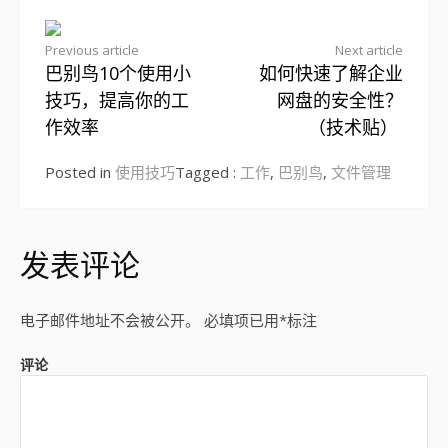
Previous article
Next article
巴别鸟10个使用小
如何快速了解企业
Continue
技巧，提高你的工
网盘的安全性？
Reading
作效率
（技术贴）
Posted in
使用技巧
Tagged :
工作
,
巴别鸟
,
文件管理
发表评论
电子邮件地址不会被公开。
必填项已用
*
标注
评论