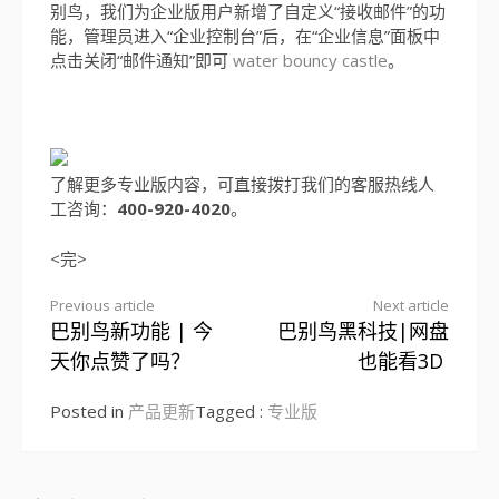
别鸟，我们为企业版用户新增了自定义“接收邮件”的功
能，管理员进入“企业控制台”后，在“企业信息”面板中
点击关闭“邮件通知”即可
water bouncy castle
。
了解更多专业版内容，可直接拨打我们的客服热线人
工咨询：
400-920-4020
。
<完>
Previous article
Next article
巴别鸟新功能 | 今
巴别鸟黑科技|网盘
Continue
天你点赞了吗？
也能看3D
Reading
Posted in
产品更新
Tagged :
专业版