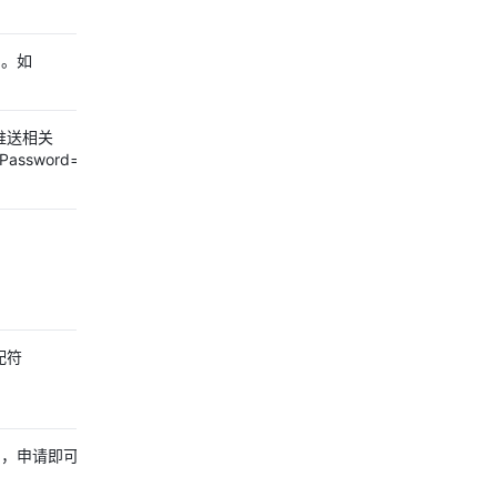
名。如
件推送相关
lPassword=password
配符
口，申请即可开通