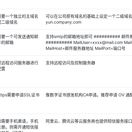
需要一个独立的主域名
可以在公司原有域名的基础上设定一个二级域
或二级域名
yun.company.com
需要一个可发送通知邮
支持smtp的邮箱地址即可 ########## 邮
件的邮箱
########## MailUser=xxxx@mail.com Mai
MailHost=邮件服务器地址 MailPort=端口号
可远程访问服务器进行
支持远程访问及控制服务器
配置
https需要申请SSL证书
像数字证书颁发机构CA申请。推荐申请 OV 通
如需要手机邀请，手机
阿里云、腾讯云等云服务商也提供短信服务接
注册。则需开通短信接