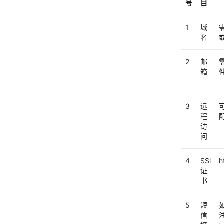
号
目
1
域
名
2
邮
箱
3
远
程
访
问
4
SSl
证
书
5
短
信