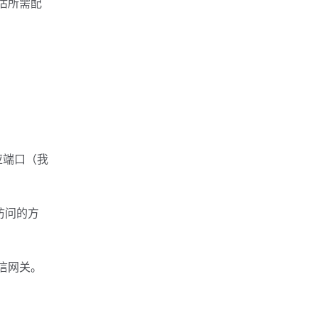
估所需配
应端口（我
访问的方
信网关。