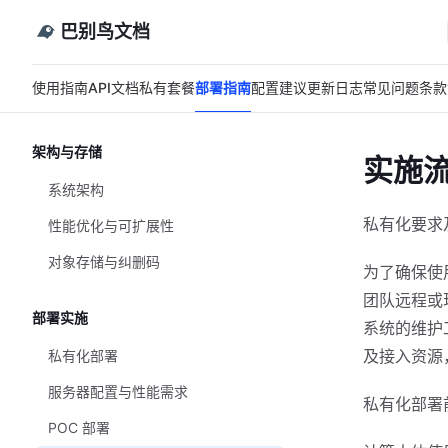
巴别鸟文档
使用指南
API文档
私有套餐
部署指南
配置建议
更新日志
常见问题
条款
架构与存储
实施
系统架构
私有化要求
性能优化与可扩展性
对象存储与纠删码
为了确保使
团队远程或
部署实施
系统的维护
及接入资源
私有化部署
服务器配置与性能需求
私有化部署
POC 部署