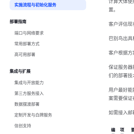
计算大体使
实施流程与初始化服务
置。
部署指南
客户评估现
端口与网络要求
巴别鸟出具
常用部署方式
客户根据方
高可用部署
保证服务器
集成与扩展
们的部署技
集成与开放能力
用户最好能
第三方服务接入
案需要保证
数据摆渡部署
如需接入邮
定制开发与白牌服务
信创支持
编
项