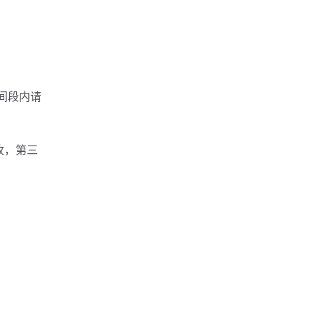
间段内请
收，第三