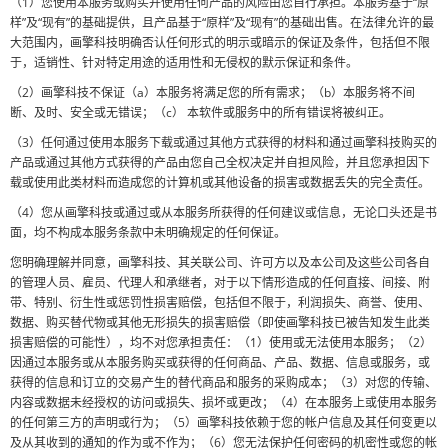
（1）您使用本服务或购买并使用任何产品的风险由您自行承担。本服务基于“原
样”及“现有”的基础提供，且产品基于“原样”及“现有”的基础出售。在法律允许的最
大范围内，画擎科技明确否认任何形式的明示或暗示的保证及条件，包括但不限
于，适销性、针对特定用途的适用性和无侵权的默示保证和条件。
（2）画擎科技不保证（a）本服务将满足您的所有需求；（b）本服务将不间
断、及时、安全或无错误；（c） 本软件或服务中的所有错误将被纠正。
（3）任何通过使用本服务下载或通过其他方式获得的材料和通过画擎科技购买的
产品或通过其他方式获得的产品由您自己全权决定并自担风险，并且您承担因下
载或使用此类材料而造成您的计算机或其他设备的损害或数据丢失的完全责任。
（4）您从画擎科技或通过或从本服务所获得的任何建议或信息，无论口头还是书
面，均不构成本服务条款中未明确规定的任何保证。
您明确理解并同意，画擎科技、其关联公司、许可方以及本公司及这些公司各自
的管理人员、雇员、代理人和承继者，对于以下情形造成的任何直接、间接、附
带、特别、衍生性或惩罚性损害赔偿，包括但不限于，利润损失、商誉、使用、
数据、购买替代物或其他无形损失的损害赔偿（即使画擎科技已被告知发生此类
损害赔偿的可能性），均不对您承担责任：（1）使用或无法使用本服务；（2）
因通过本服务或从本服务购买或获得的任何商品、产品、数据、信息或服务，或
获得的信息和订立的交易产生的替代商品和服务的采购成本；（3）对您的传输、
内容或数据未经授权的访问或损失、损坏或更改；（4）在本服务上或使用本服务
的任何第三方的声明或行为；（5）画擎科技依赖于您的帐户信息及其任何变更以
及从其收到的通知的作为或不作为；（6）您无法保护任何密码的机密性或您的帐