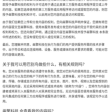
款授予画擎科技的权利与许可适用于通过此类第三方服务或应用程序提交或上传
的内容。如果您选择使用的第三方服务或应用程序将访问或提取您的内容，则您
授予画擎科技权利和许可，以启用对您内容的此类访问和提取。
由于我们信赖您上传和分发内容的权利，您向画擎科技声明并保证，您拥有将您
的内容提交至画擎科技、使用本服务发布或分发您的内容的完全不受约束的法律
权利和权力。您还向我们声明，通过提交内容至画擎科技并授予画擎科技 本条款
中所述的权利，您没有侵犯任何人或任何第三方的权利。
最后，您理解并同意，画擎科技在执行为我们的用户提供服务所需的技术步骤
中，出于符合和适应连接网络、设备、服务或媒体的技术要求的需要，可能对您
的内容做出更改。
关于我可以用巴别鸟做些什么，有相关规则吗？
有。您对本服务的使用必须遵守本条款。就您对巴别鸟的使用而言，您同意对您
自己的行为以及您的帐户下的所有行为负责。这意味着，对于在您的帐户中创
建、传输、存储或显示的所有内容，如文本、图片、软件、视频以及您能想到的
任何其他内容，无论采用何种形式或技术结构（统称为“内容”），您将作为内容创
建者或将其引入本服务的人对其承担完全责任。无论内容是否使用本服务或与巴
别鸟集成的任何第三方应用程序或服务进行保密、共享或传输，该规定均予以适
用。
画擎科技 会查看我的内容吗？