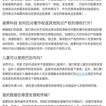
安装更新的选项，但是，在某些情况下（例如，安全隐患），巴别鸟可能要求您
在继续访问本服务前安装更新。在所有情况下，作为您使用本服务的组成部分，
您同意允许画擎科技向您提供这些更新（且您同意接收这些更新）。
画擎科技 如何应对著作权或其他知识产权的侵权行为？
根据我们的政策，我们将对合乎适用法律法规的清晰且完整的著作权侵权指控通
知做出回应，并将对适用的著作权法律做出回应。如果您认为您的知识产权被侵
犯，请通知我们，我们将展开调查。请注意，每项知识产权的所有人负责保护各
自的权利，并采取其认为适当的任何法律或其他行动，画擎科技不负有采取任何
特别行动以强制执行或保护任何一方的知识产权的义务。
儿童可以使用巴别鸟吗？
当然可以，但是 巴别鸟目前并不直接面向儿童用户，我们希望儿童仅在接受其家
长、监护人或授权学校官员指导、监督并经其同意的前提下使用。此外，我们需
依赖家长和监护人确保未成年人仅在其理解本条款和我们的
隐私政策
规定中所述
的其权利和责任的情况下使用本服务。
如果您未满18岁，请在登记使用本服务前取得您父母或监护人的指导和同意。
我的数据在哪里处理和传输？
画擎科技 服务遍布世界各地，但我们的数据处理操作在中国执行。如果您使用本