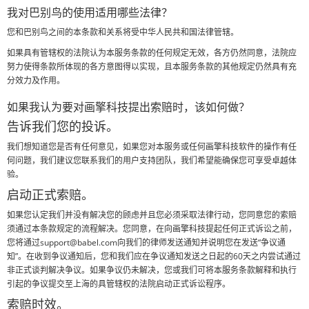
我对巴别鸟的使用适用哪些法律？
您和巴别鸟之间的本条款和关系将受中华人民共和国法律管辖。
如果具有管辖权的法院认为本服务条款的任何规定无效，各方仍然同意，法院应
努力使得条款所体现的各方意图得以实现，且本服务条款的其他规定仍然具有充
分效力及作用。
如果我认为要对画擎科技提出索赔时，该如何做？
告诉我们您的投诉。
我们想知道您是否有任何意见，如果您对本服务或任何画擎科技软件的操作有任
何问题，我们建议您联系我们的用户支持团队，我们希望能确保您可享受卓越体
验。
启动正式索赔。
如果您认定我们并没有解决您的顾虑并且您必须采取法律行动，您同意您的索赔
须通过本条款规定的流程解决。您同意，在向画擎科技提起任何正式诉讼之前，
您将通过support@babel.com向我们的律师发送通知并说明您在发送“争议通
知”。在收到争议通知后，您和我们应在争议通知发送之日起的60天之内尝试通过
非正式谈判解决争议。如果争议仍未解决，您或我们可将本服务条款解释和执行
引起的争议提交至上海的具管辖权的法院启动正式诉讼程序。
索赔时效。