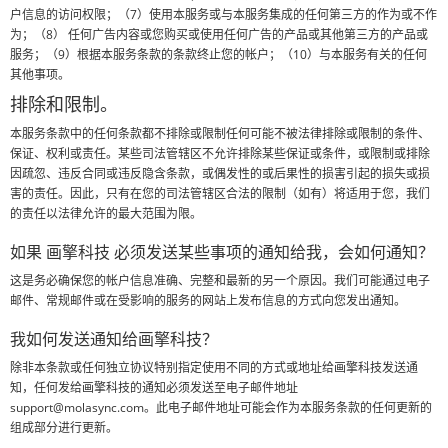
户信息的访问权限；（7）使用本服务或与本服务集成的任何第三方的作为或不作
为；（8） 任何广告内容或您购买或使用任何广告的产品或其他第三方的产品或
服务；（9）根据本服务条款的条款终止您的帐户；（10）与本服务有关的任何
其他事项。
排除和限制。
本服务条款中的任何条款都不排除或限制任何可能不被法律排除或限制的条件、
保证、权利或责任。某些司法管辖区不允许排除某些保证或条件，或限制或排除
因疏忽、违反合同或违反隐含条款，或偶发性的或后果性的损害引起的损失或损
害的责任。因此，只有在您的司法管辖区合法的限制（如有）将适用于您，我们
的责任以法律允许的最大范围为限。
如果 画擎科技 必须发送某些事项的通知给我，会如何通知？
这是务必确保您的帐户信息准确、完整和最新的另一个原因。我们可能通过电子
邮件、常规邮件或在受影响的服务的网站上发布信息的方式向您发出通知。
我如何发送通知给画擎科技？
除非本条款或任何独立协议特别指定使用不同的方式或地址给画擎科技发送通
知，任何发给画擎科技的通知必须发送至电子邮件地址
support@molasync.com。此电子邮件地址可能会作为本服务条款的任何更新的
组成部分进行更新。