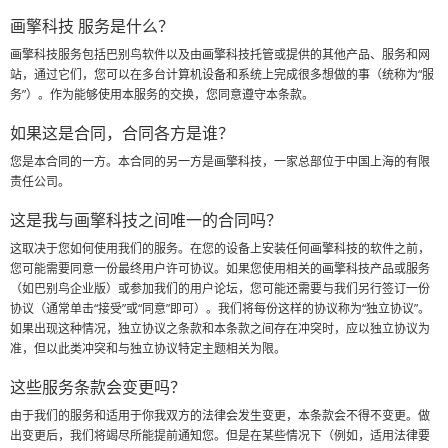
blog
choice
画擎科技 服务是什么？
画擎科技服务包括巴别鸟软件以及由画擎科技托管或提供的其他产品、服务和网
IT and management
Nest AI
站，通过它们，您可以在多台计算机设备和系统上完成很多想做的事（统称为“服
management and use across the enterprise
务”）。作为能够使用本服务的交换，您同意遵守本条款。
如果这是合同，合同各方是谁？
Sign up
Security and Compliance
您是本合同的一方。本合同的另一方是画擎科技，一家总部位于中国上海的有限
comprehensive protection for your digital assets
责任公司。
Sign in
这是我与画擎科技之间唯一的合同吗？
Babel birds client
edit documents, maps and disk synchronization
这取决于您如何使用我们的服务。在您的设备上安装任何画擎科技的软件之前，
您可能需要同意一份最终用户许可协议。如果您使用相关的画擎科技产品或服务
（如巴别鸟企业版）或参加我们的用户论坛，您可能还需要与我们另行签订一份
workflow support
协议（通常单击“接受”或“同意”即可）。我们将每份这样的协议称为“独立协议”。
discussion and approval, streamline workflow
如果出现这种情况，独立协议之条款和本条款之间存在冲突时，应以独立协议为
准，但以此类冲突和与独立协议特定主题相关为限。
customized service
这些服务条款会变更吗？
Babel customize your own birds
由于我们的服务和适用于你我双方的法律会发生变更，本条款会不得不变更。做
出变更后，我们将竭尽所能提前通知您。但是在某些情况下（例如，适用法律要