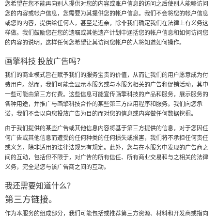
您希望在您不能再向别人提供对您的内容或账户信息的访问之后使别人能够访问
您的内容或帐户信息，您需要为其提供您的帐户信息。我们不会将您的帐户信息
或您的内容，提供给任何人，甚至是近亲，除非我们确定我们在法律上有义务这
样做。我们鼓励您在您的遗嘱或其他遗产计划中涵括您的帐户信息和如何访问您
的内容的说明，这样任何您希望让其访问您帐户的人将知道如何操作。
画擎科技 投放广告吗？
我们的商业模式旨在赋予我们的服务宝贵的价值，从而让我们的用户愿意成为付
费用户。然而，我们可能会显示本服务或与本服务相关的广告和促销活动，其中
一些可能由第三方付费。这些信息可能宣传画擎科技的产品和服务，展示服务的
各种用途，并推广与画擎科技合作的某些第三方应用程序和服务。我们向您承
诺，我们不会以向您投放广告为目的而对您的信息或内容做任何数据挖掘。
由于我们提供的某些广告或其他信息内容将基于第三方提供的信息，对于您因任
何广告或其他信息而遭受的任何种类的任何损失或损害，我们将不承担任何责任
或义务，除非适用的法律法规另有规定。此外，您与在本服务中发现的广告商之
间的互动，包括但不限于，对广告的所有信任、所有商业交易和与之相关的法律
义务，完全是您与该广告商之间的互动。
我还需要知道什么？
第三方链接。
作为本服务的组成部分，我们可能包括或推荐第三方资源、材料和开发商或指向