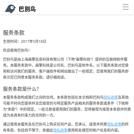
Products
服务条款
生效时间：2017年5月18日
Documents
Personal Edition
欢迎使用巴别鸟！
applies to individual users
巴别鸟是由上海画擎信息科技有限公司（下称“画擎科技”）提供的互联网软件服
Function
务。本服务条款中，画擎科技是公司名，巴别鸟是软件名。以下服务条款对您使
用和访问我们的服务、客户端软件和网站做出了一些规定，您使用我们的服务即
Professional
表示您已同意本服务条款。请仔细阅读。
Price
small team use, unlimited number of participants
服务条款是什么？
Enterprise Public Cloud Edition
本服务条款构成我们之间的合同。本条款包括在本文档和巴别鸟
隐私政策
及其他
Solutions
可能不时向您提供并且您接受的与特定服务产品相关的服务条款或条件（下统称
SME sub-rights management
为“条款”）中的规定。一经注册或使用我们的服务，您将被视为接受本条款并同意
成为本具有约束力的合同的一方。
Downloads
Enterprise Private Cloud Edition
通过使用本服务及在巴别鸟上购买任何产品，您承认、接受并同意
隐私政策
的所
large enterprises, government agencies, schools of
有条款，包括但不限于，依据此
隐私政策
使用和处理您的帐户信息和内容。