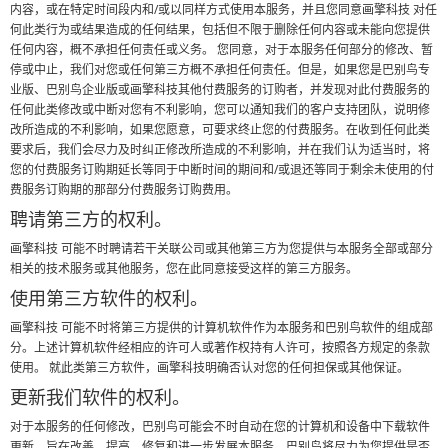
内容，或在特定时间段内和/或以同样方式使用本服务，并且您同意画擎科技 对任
何此类行为或结果造成的任何结果，包括但不限于删除任何内容或未能向您提供
任何内容，概不承担任何责任或义务。 您同意，对于本服务任何部分的修改、暂
停或中止，我们对您或任何第三方概不承担任何责任。但是，如果您是巴别鸟专
业版、巴别鸟企业版或画擎科技其他付费服务的订购者，并发现对此付费服务的
任何此类修改或中断对您有不利影响，您可以通知我们的客户支持团队，说明修
改所造成的不利影响，如果您愿意，可要求终止您的付费服务。在收到任何此类
要求后，我们会尽力及时纠正修改所造成的不利影响，并在我们认为适当时，将
您的付费服务订购期延长等同于中断时间的期间和/或退还等同于剩余未使用的付
费服务订购期的那部分付费服务订购费用。
聘请第三方的权利。
画擎科技 可能不时聘请若干关联公司或其他第三方为您提供与本服务全部或部分
相关的技术服务或其他服务，您在此同意接受这样的第三方服务。
使用第三方软件的权利。
画擎科技 可能不时将第三方提供的计算机软件作为本服务和巴别鸟软件的组成部
分。上述计算机软件经相应的许可人或著作权持有人许可，按照各方规定的条款
使用。 就此类第三方软件，画擎科技明确否认对您的任何担保或其他保证。
更新我们软件的权利。
对于本服务的任何修改，巴别鸟可能会不时自动在您的计算机和设备中下载软件
更新，旨在改善、提高、修复和进一步发展本服务。巴别鸟将尽力为您提供是否