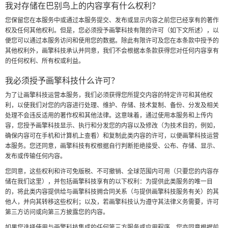
我对存储在巴别鸟上的内容享有什么权利？
您保留您在本服务中或通过本服务提交、发布或显示内容之前您已经享有的著作
权及任何其他权利。但是，您必须授予画擎科技有限的许可（如下文所述），以
便您可以通过本服务访问和使用您的数据。除此有限许可及您在本条款中授予的
其他权利外，画擎科技承认并同意，我们不会根据本条款获得您对任何内容享有
的任何权利、所有权或利益。
我必须授予画擎科技什么许可？
为了让画擎科技运营本服务，我们必须获得您所提交内容的特定许可和其他权
利，以使我们对您的内容进行处理、维护、存储、技术复制、备份、分发及相关
处理不会违反适用的著作权和其他法律。这意味着，通过使用本服务和上传内
容，您授予画擎科技显示、执行和分发您的内容以及修改（为技术目的，例如，
确保内容可在手机和计算机上查看）和复制此类内容的许可，以便画擎科技运营
本服务。您还同意，画擎科技有权根据自行判断拒绝接受、公布、存储、显示、
发布或传输任何内容。
您同意，这些权利和许可免版税、不可撤销、全球范围内可用（只要您的内容存
储在我们这里），并包括画擎科技享有的以下权利：为提供此类服务的唯一目
的，将此类内容提供给与画擎科技拥合同关系（与提供画擎科技服务有关）的其
他人，并向其转移这些权利；以及，若画擎科技认为遵守其法律义务需要，许可
第三方访问或向第三方披露您的内容。
如果您选择使用与画擎科技集成的任何第三方服务或应用程序，您亦同意根据前