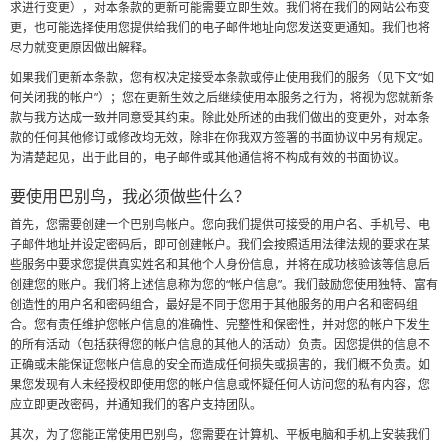
求进行变更），对本条款的更新可能需要立即生效。我们将在我们的网站公布变
API interface to integrate applications
更，也可能选择使用您提供给我们的电子邮件地址向您发送变更通知。我们也将
can integrate a number of applications, so network
尽力就变更原因做出解释。
disk omnipotent
如果我们更新本条款，您有权决定接受本条款或停止使用我们的服务（见下文“如
何关闭我的帐户”）；您在更新生效之后继续使用本服务之行为，将视为您就新条
款与我方达成一致并同意受其约束。除此处所述的由我们做出的变更外，对本条
款的任何其他修订或修改均无效，除非在你我双方签署的书面协议中另有规定。
为清楚起见，出于此目的，电子邮件或其他通信将不构成有效的书面协议。
要使用巴别鸟，我必须做些什么？
首先，您需要创建一个巴别鸟帐户。您向我们提供可接受的用户名、手机号、电
子邮件地址并设定密码后，即可创建帐户。我们会按照适用法律法规的要求在某
些服务中要求您提供真实姓名和其他个人身份信息，并将在成功核验该等信息后
创建您的账户。我们将上述信息称为您的“帐户信息”。我们鼓励您使用独特、富有
创造性的用户名和密码组合，最好是不同于您用于其他服务的用户名和密码组
合。您有责任维护您帐户信息的准确性、完整性和保密性，并对您的帐户下发生
的所有活动（包括获得您的帐户信息的其他人的活动）负责。因您提供的信息不
正确或未能保证您帐户信息的安全而造成任何损失或损害的，我们概不负责。如
果您发现有人未经授权即使用您的帐户信息或怀疑任何人访问您的私有内容，您
应立即更改密码，并通知我们的客户支持团队。
其次，为了您能正常使用巴别鸟，您需要在计算机、平板电脑和手机上安装我们