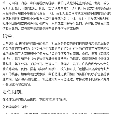
第三方网站、内容、和应用程序的链接。我们无法控制这些网站或开发商，或仅
对其具有极其有限的控制。因此，您承认并同意：（1）我们对此类外部网站或应
用程序的可用性不承担任何责任；（2）我们对此类网站或应用程序提供的任何内
容或其他材料或性能不承担任何法律责任或义务 ；（3）我们不直接或间接地承
担任何因使用或信赖任何此类内容、材料或应用程序导致的、声称因该等使用或
信赖导致的、或与该等使用或信赖有关的任何损害或损失。
赔偿。
因与您对本服务的任何部分的使用、对本服务条款的任何违约或与您使用本服务
相关的任何其他行为（包括帐户中采取的所有行为）有关的任何第三方索赔所造
成的或与第三方索赔通过任何方式相关的任何及所有索赔、负债、损害（实际和
间接）、损失和开支（包括法律及其他专业费用）的损害，您同意赔偿并保证画
擎科技、其子公司、关联公司、管理人员、代理人、员工、广告商和合作伙伴免
受该等索赔、负债、损害（实际和间接）、损失和开支（包括法律及其他专业费
用）的损害。如果出现此类索赔，我们将通过我们拥有的该帐户的联系信息提供
此索赔、起诉和诉讼的通知，但是通知如未向您送达，本协议项下的赔偿义务并
不会因此消除或减轻。
责任限制。
在法律允许的最大范围内，本服务“按原样”提供。
您明确理解并同意：