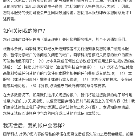
服务，您承认，您可能会通过巴别鸟和第三方拥有的位于上海、中国其他地区及
其他国家的计算机网络发送电子通信（包括您的个人帐户信息和内容）。因此，
您对本服务的使用可能会产生国际数据传输，您使用本服务即表示您同意允许上
述传输。
如何关闭我的帐户？
您可以随时以任何理由（或无理由）关闭您的服务帐户，甚至不必通知我们。
根据本条款，画擎科技可以经发出通知或者不另行通知限制您的账户使用本服
务、暂停对您帐户的访问或关闭您的帐户。画擎科技暂停或关闭您的帐户的原因
可能包括但不限于：（1）对本条款或任何独立协议或任何适用法律法规的违约或
违反；（2）持续长时间不活动（由画擎科技自主确定）；（3）您不支付应付给
画擎科技或任何其他方的与您使用本服务相关的任何费用或其他款项；（4） 本
服务（或其任何部分）需终止或进行重大修改；（5） 意外突发的技术、安全问
题或其他问题；（6）我们对必须遵守的政府机构的命令或要求。
在大多数情况下，如果我们选择关闭您的帐户，我们将通过您提供的电子邮件地
址至少提前 30 天通知您，以便您取回存储在巴别鸟服务器上的任何内容（除非我
们确定法律禁止我们提供此类通知或者法律禁止您这样做）。本通知期届满后，
您将无法取回该帐户中包含的内容或以其他方式使用本服务。
我离世后，我的帐户会怎样？
画擎科技 对保护您内容的隐私的承诺在您离世后或丧失能力之后都会继续。如果