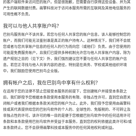
的客户端软件来访问您的账户。但是很抱歉，您需要自行获得这些设备、并为其
产生的联网数据付费。画擎科技对于访问本服务所需的互联网及其他电信服务的
可用性概不负责。
我可以与他人共享账户吗？
巴别鸟服务账户不该共享。若您与任何人共享您的账户信息，该人能够控制您的
账户，而我们可能无法鉴别谁是真正的账户持有人。这种情况下，我们将不会就
您或者与您共享账户信息的任何人的行为而向您（或他们）负责。由于您使用的
可能是免费服务账户，且我们已提供多种机制允许您与他人共享账户内容，除为
遗产规划之目的（见下文）外，我们强烈建议您不要与任何人共享您的账户信
息。若您正寻找与他人共享内容的途径，特别是在商务、学校或其他组织环境
中，我们鼓励您使用巴别鸟企业版。
拥有帐户之后，我在巴别鸟中享有什么权利？
在适用于您的法律不禁止您接受本服务的前提下，您创建帐户并接受本条款之
后，我们即授予您根据本条款使用本服务的有限、非独占性许可，直到您自愿关
闭帐户或者我们根据本条款关闭您的帐户为止。此外，我们授予您使用由画擎科
技或其代表提供给您的巴别鸟软件的个人的、全球性的、免版税的、不可转让及
非独占性的许可。该许可的唯一目的是便于您根据巴别鸟软件中的任何适用许可
条款和本条款使用巴别鸟软件并受益于本服务，直到您的权利依据此类许可和/或
本条款终止。您不会获得画擎科技或本服务中的任何其他权利或利益。