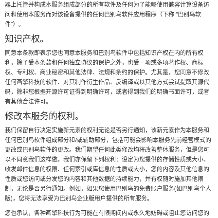
器上托管并构成本服务组成部分的所有软件及任何为了能够使用兼容计算设备访
问和使用本服务而对该设备提供的任何巴别鸟软件应用程序（下称 “巴别鸟软
件”）。
知识产权。
同意本条款即表示您也同意本服务和巴别鸟软件中包括知识产权在内的所有权
利，除了受本条款和任何独立协议的保护之外，也受一项或多项著作权、商标
权、专利权、商业秘密和其他法律、法规和条约的保护。尤其是，您同意不修改
任何画擎科技的软件、对其制作衍生作品、反编译或以其他方式尝试提取其源代
码，除非您根据开源许可证得到明确许可，或者得到我们的明确书面许可，或者
有其他合法许可。
修改本服务的权利。
我们保留自行决定实施新元素的权利无论是否另行通知，该新元素作为本服务和
任何巴别鸟软件组成部分和/或辅助部分，包括可能会影响本服务先前经营模式的
更改或巴别鸟软件的更改。我们期望任何此类修改均将改善整体服务，但是您可
以不同意我们这样做。我们亦保留下列权利：设定为您提供的存储性质或大小、
收发邮件信息的权限、任何索引或库信息的性质或大小，您的内容及其他信息的
性质或您访问或分发您的内容和其他数据的持续能力，并有权随时施加其他限
制，无论是否另行通知。例如，如果您使用巴别鸟的免费账户服务(如巴别鸟个人
版)，您将无法享受为巴别鸟企业版用户提供的所有服务。
您也承认，各种画擎科技行为可能在有限期间内或永久地妨碍或阻止您访问您的