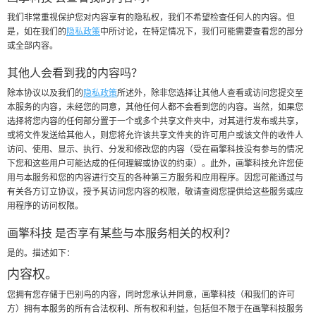
我们非常重视保护您对内容享有的隐私权，我们不希望检查任何人的内容。但
是，如在我们的
隐私政策
中所讨论，在特定情况下，我们可能需要查看您的部分
或全部内容。
其他人会看到我的内容吗？
除本协议以及我们的
隐私政策
所述外，除非您选择让其他人查看或访问您提交至
本服务的内容，未经您的同意，其他任何人都不会看到您的内容。当然，如果您
选择将您内容的任何部分置于一个或多个共享文件夹中，对其进行发布或共享，
或将文件发送给其他人，则您将允许该共享文件夹的许可用户或该文件的收件人
访问、使用、显示、执行、分发和修改您的内容（受在画擎科技没有参与的情况
下您和这些用户可能达成的任何理解或协议的约束）。此外，画擎科技允许您使
用与本服务和您的内容进行交互的各种第三方服务和应用程序。因您可能通过与
有关各方订立协议，授予其访问您内容的权限，敬请查阅您提供给这些服务或应
用程序的访问权限。
画擎科技 是否享有某些与本服务相关的权利？
是的。描述如下：
内容权。
您拥有您存储于巴别鸟的内容，同时您承认并同意，画擎科技（和我们的许可
方）拥有本服务的所有合法权利、所有权和利益，包括但不限于在画擎科技服务