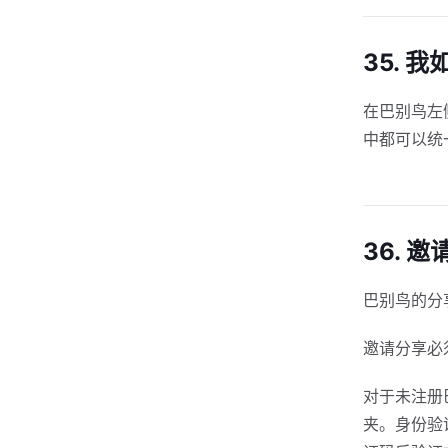
35.
在巴别鸟左
中都可以统
36. 
巴别鸟的分
邀请分享必
对于未注册
夹。身份验