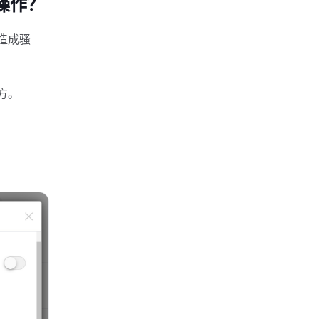
操作？
造成骚
方。