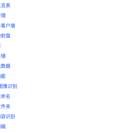
总览表
管理
与客户端
映射盘
库
存储
元数据
功能
 图像识别
重命名
文件夹
内容识别
编辑