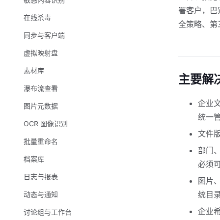
署客户，巴
在线杀毒
全策略、第
同步与客户端
虚拟映射盘
素材库
主要解
瀑布流查看
企业
图片元数据
统一
OCR 图像识别
文件
批量重命名
部门
档案库
必须
日志与报表
图片、
统目
动态与通知
企业
讨论组与工作台