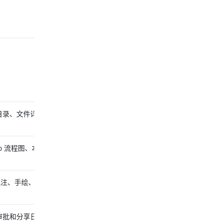
目录、文件详情、标
.io 流程图、本地客户端
注、手绘、OCR 和评
审批和分享日志