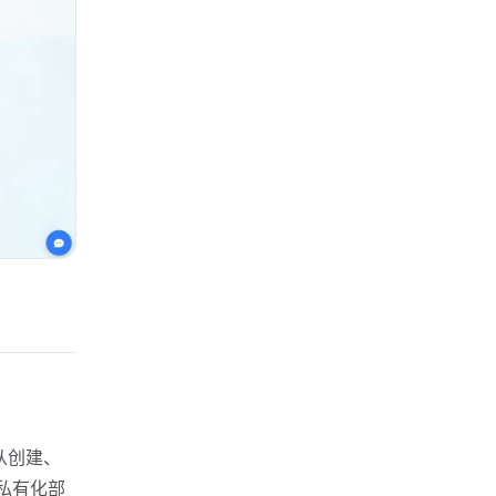
。
从创建、
私有化部