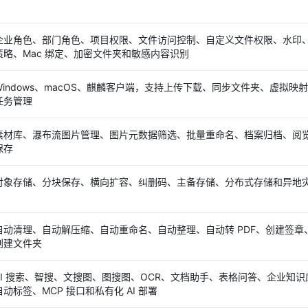
企业角色、部门角色、项目权限、文件访问控制、自定义文件权限、水印、
策略、Mac 绑定、加密文件夹和敏感内容识别
Windows、macOS、麒麟客户端，支持上传下载、同步文件夹、虚拟映
任务管理
素材库、瀑布流图片管理、图片元数据筛选、批量重命名、档案归档、阅
保存
对象存储、分块保存、横向扩容、纠删码、主备存储、分布式存储和异地
自动清理、自动解压缩、自动重命名、自动整理、自动转 PDF、创建签章
创建文件夹
AI 搜索、智搜、文搜图、图搜图、OCR、文档助手、表格问答、企业知识
自动标签、MCP 接口和私有化 AI 部署