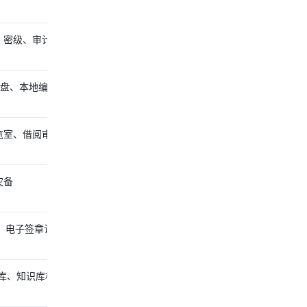
密级、审计日志、IP
射盘、本地编辑和传输
览室、借阅审批和长期
灾备
、电子签章认证和批量
库、知识库机器人、AI