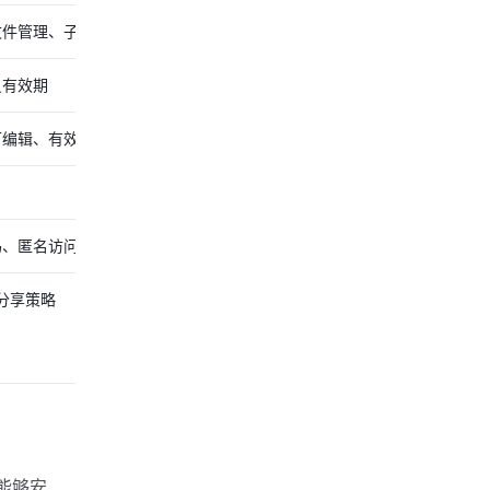
文件管理、子部门管理
员有效期
可编辑、有效期权限
码、匿名访问
外分享策略
能够安