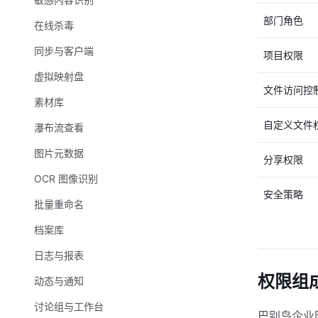
部门角色
在线杀毒
同步与客户端
项目权限
虚拟映射盘
文件访问控
素材库
自定义文件
瀑布流查看
图片元数据
分享权限
OCR 图像识别
安全策略
批量重命名
档案库
日志与报表
权限组
动态与通知
讨论组与工作台
巴别鸟企业