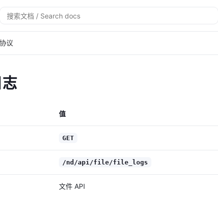
搜
索
协议
日志
值
GET
/nd/api/file/file_logs
文件 API