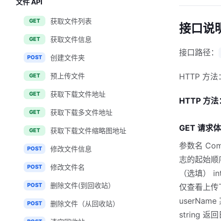
文件 API
获取文件列表
GET
接口说
获取文件信息
GET
接口路径：
创建文件夹
POST
预上传文件
HTTP 方法
GET
获取下载文件地址
GET
HTTP 方法
获取下载多文件地址
GET
GET 请求
获取下载文件缩略图地址
GET
参数名 Comm
修改文件信息
POST
志的起始顺序
修改文件名
POST
（选填） in
删除文件(到回收站）
POST
仅查看上传
userName
删除文件（从回收站）
POST
string 返