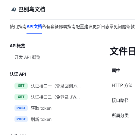
巴别鸟文档
使用指南
API文档
私有套餐
部署指南
配置建议
更新日志
常见问题
条款
API概览
文件
开发 API 概览
属性
认证 API
HTTP 方法
认证接口一（登录回调方式）
GET
认证接口二（免登录 JWT token 方式）
GET
接口路径
获取 token
POST
所属分类
刷新 token
POST