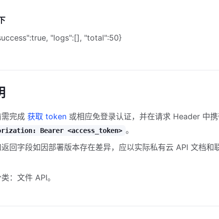
下
uccess":true, "logs":[], "total":50}
明
前需完成
获取 token
或相应免登录认证，并在请求 Header 中
。
orization: Bearer <access_token>
返回字段如因部署版本存在差异，应以实际私有云 API 文档和
。
类：文件 API。