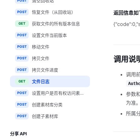
清空回收站
POST
恢复文件（从回收站）
POST
返回信息如
获取文件的所有版本信息
{"code":0,"s
GET
设置文件当前版本
POST
移动文件
POST
调用说
拷贝文件
POST
拷贝文件进度
POST
调用
文件日志
GET
Auth
设置用户是否有权访问素材库
POST
参数和
为准
创建素材库分类
POST
所属分
创建子素材库
POST
分享 API