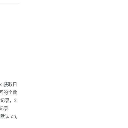
dex 获取日
返回的个数
访问记录，2
除记录
默认 cn,