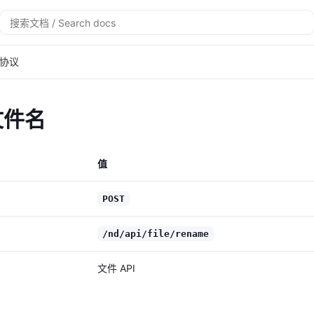
搜
索
协议
文件名
值
POST
/nd/api/file/rename
文件 API