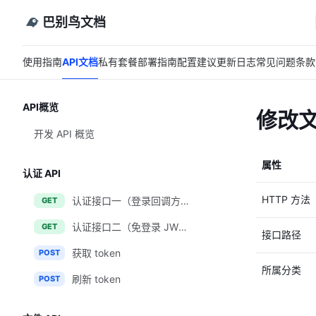
巴别鸟文档
使用指南
API文档
私有套餐
部署指南
配置建议
更新日志
常见问题
条款
API概览
修改
开发 API 概览
属性
认证 API
HTTP 方法
认证接口一（登录回调方式）
GET
认证接口二（免登录 JWT token 方式）
GET
接口路径
获取 token
POST
所属分类
刷新 token
POST