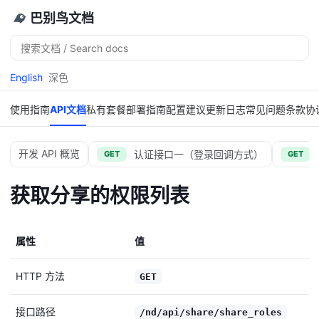
巴别鸟文档
搜
索
English
深色
使用指南
API文档
私有套餐
部署指南
配置建议
更新日志
常见问题
条款协
开发 API 概览
认证接口一（登录回调方式）
GET
GET
获取分享的权限列表
属性
值
HTTP 方法
GET
接口路径
/nd/api/share/share_roles