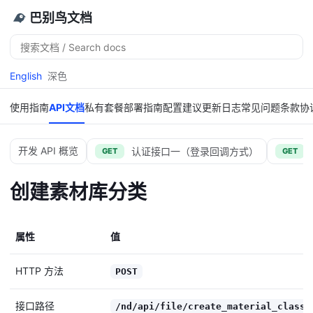
巴别鸟文档
搜
索
English
深色
使用指南
API文档
私有套餐
部署指南
配置建议
更新日志
常见问题
条款协
开发 API 概览
认证接口一（登录回调方式）
GET
GET
创建素材库分类
属性
值
HTTP 方法
POST
接口路径
/nd/api/file/create_material_class