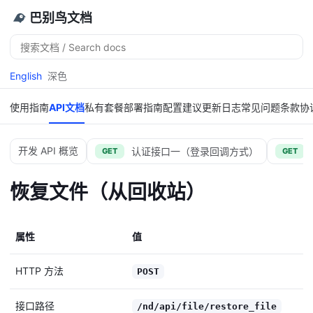
巴别鸟文档
搜
索
English
深色
使用指南
API文档
私有套餐
部署指南
配置建议
更新日志
常见问题
条款协
开发 API 概览
认证接口一（登录回调方式）
GET
GET
恢复文件（从回收站）
属性
值
HTTP 方法
POST
接口路径
/nd/api/file/restore_file