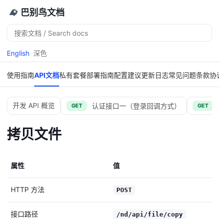
巴别鸟文档
搜
索
English
深色
使用指南
API文档
私有套餐
部署指南
配置建议
更新日志
常见问题
条款协
开发 API 概览
认证接口一（登录回调方式）
GET
GET
拷贝文件
属性
值
HTTP 方法
POST
接口路径
/nd/api/file/copy