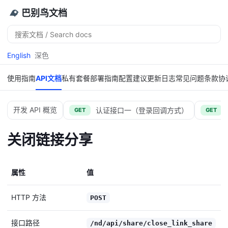
巴别鸟文档
搜
索
English
深色
使用指南
API文档
私有套餐
部署指南
配置建议
更新日志
常见问题
条款协
开发 API 概览
认证接口一（登录回调方式）
GET
GET
关闭链接分享
属性
值
HTTP 方法
POST
接口路径
/nd/api/share/close_link_share